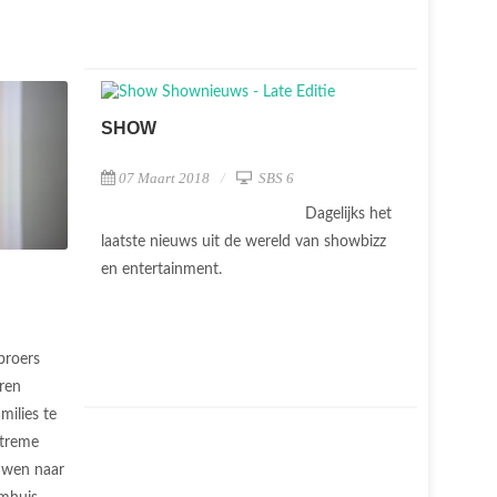
SHOW
07 Maart 2018
SBS 6
Dagelijks het
laatste nieuws uit de wereld van showbizz
en entertainment.
broers
ren
milies te
xtreme
uwen naar