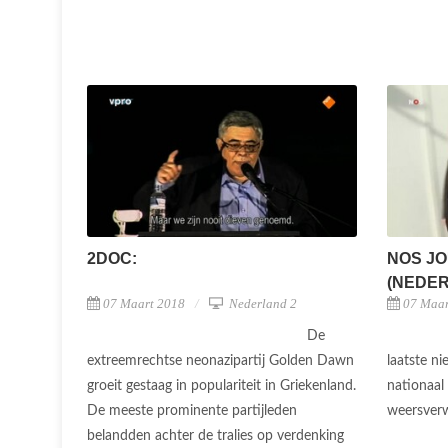
2DOC:
NOS JO
(NEDERL
07 Maart 2018
Nederland 2
07 Maar
De
extreemrechtse neonazipartij Golden Dawn
laatste n
groeit gestaag in populariteit in Griekenland.
nationaal
De meeste prominente partijleden
weersver
belandden achter de tralies op verdenking