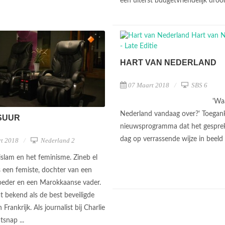
een uiterst budgetvriendelijk dro
HART VAN NEDERLAND
07 Maart 2018
SBS 6
'Wa
Nederland vandaag over?' Toegank
SUUR
nieuwsprogramma dat het gespre
dag op verrassende wijze in beel
t 2018
Nederland 2
 islam en het feminisme. Zineb el
s een femiste, dochter van een
eder en een Marokkaanse vader.
t bekend als de best beveiligde
Frankrijk. Als journalist bij Charlie
snap ...