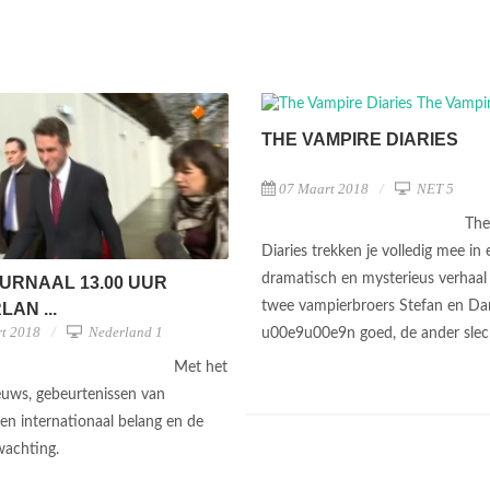
THE VAMPIRE DIARIES
07 Maart 2018
NET 5
The
Diaries trekken je volledig mee in 
dramatisch en mysterieus verhaal
URNAAL 13.00 UUR
twee vampierbroers Stefan en D
AN ...
t 2018
Nederland 1
u00e9u00e9n goed, de ander sle
Met het
ieuws, gebeurtenissen van
 en internationaal belang en de
wachting.