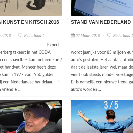
 KUNST EN KITSCH 2016
STAND VAN NEDERLAND
t 2018
Nederland 1
07 Maart 2018
Nederland 
Expert
verberg taxeert in het CODA
wordt jaarlijks voor 85 miljoen eu
 een snavelbek kan met een koe /
auto's gestolen. Het aantal autodi
et handvat. Meneer heeft deze
daalt de laatste jaren wel, maar de
e kan in 1977 voor 950 gulden
vindt ook steeds minder voertuige
ij een Nederlandse handelaar. Hij
Er is namelijk een nieuwe trend g
n vriend e ...
auto's worden ...