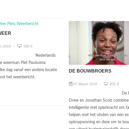
WEER
t 2018
SBS 6
Nederlands
te weerman Piet Paulusma
elke dag vanaf een andere locatie
DE BOUWBROERS
and het weerbericht.
07 Maart 2018
RTL 8
De 
Drew en Jonathan Scott combine
intelligentie met spierkracht om fa
helpen met het vinden van een e
opknapwoning en deze om te bo