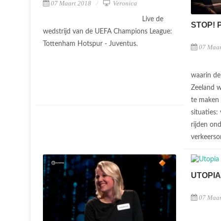
07 Maart 2018
Veronica
Live de
STOP! 
wedstrijd van de UEFA Champions League:
Tottenham Hotspur - Juventus.
07 Maar
waarin de
Zeeland w
te maken 
situaties:
rijden on
verkeerso
UTOPIA
07 Maar