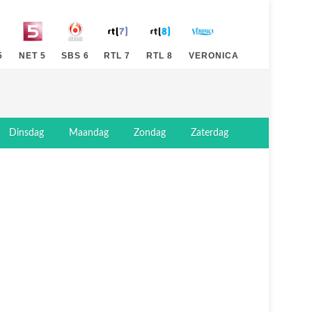
5
NET 5
SBS 6
RTL 7
RTL 8
VERONICA
Dinsdag
Maandag
Zondag
Zaterdag