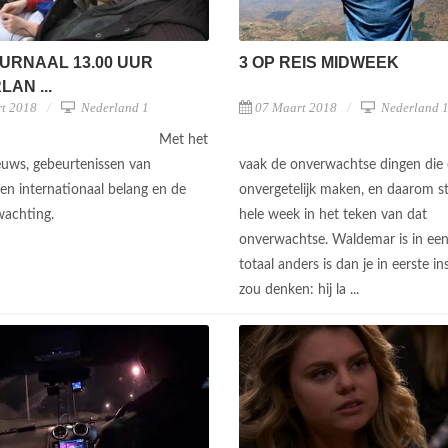
URNAAL 13.00 UUR
3 OP REIS MIDWEEK
AN ...
t 2018
Nederland 1
07 Maart 2018
Nederland 
Met het
ieuws, gebeurtenissen van
vaak de onverwachtse dingen die 
 en internationaal belang en de
onvergetelijk maken, en daarom s
wachting.
hele week in het teken van dat
onverwachtse. Waldemar is in een
totaal anders is dan je in eerste in
zou denken: hij la ...