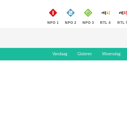
NPO 1
NPO 2
NPO 3
RTL 4
RTL 
Vandaag
Gisteren
Woensdag