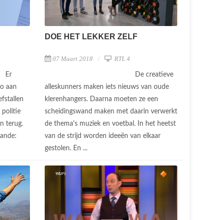
DOE HET LEKKER ZELF
1
07 Maart 2018
RTL 4
Er
De creatieve
ro aan
alleskunners maken iets nieuws van oude
efstallen
klerenhangers. Daarna moeten ze een
 politie
scheidingswand maken met daarin verwerkt
n terug.
de thema's muziek en voetbal. In het heetst
aande:
van de strijd worden ideeën van elkaar
gestolen. En ...