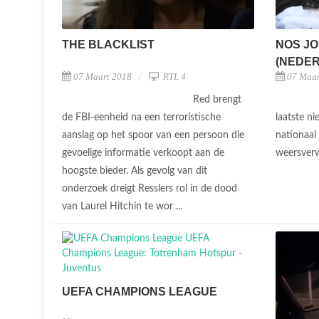
NOS JO
THE BLACKLIST
(NEDERL
07 Maar
07 Maart 2018
RTL 4
Red brengt
laatste n
de FBI-eenheid na een terroristische
nationaal
aanslag op het spoor van een persoon die
weersver
gevoelige informatie verkoopt aan de
hoogste bieder. Als gevolg van dit
onderzoek dreigt Resslers rol in de dood
van Laurel Hitchin te wor ...
UEFA CHAMPIONS LEAGUE