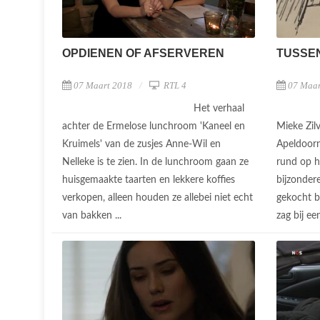
TUSSEN
OPDIENEN OF AFSERVEREN
07 Maar
07 Maart 2018
RTL 4
Het verhaal
Mieke Zil
achter de Ermelose lunchroom 'Kaneel en
Apeldoorn
Kruimels' van de zusjes Anne-Wil en
rund op h
Nelleke is te zien. In de lunchroom gaan ze
bijzonder
huisgemaakte taarten en lekkere koffies
gekocht b
verkopen, alleen houden ze allebei niet echt
zag bij ee
van bakken ...