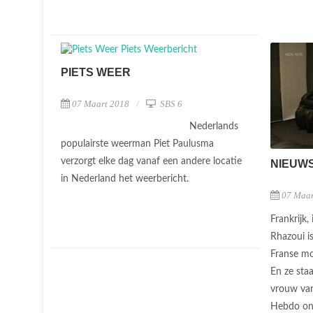
PIETS WEER
07 Maart 2018
SBS 6
Nederlands
populairste weerman Piet Paulusma
verzorgt elke dag vanaf een andere locatie
NIEUW
in Nederland het weerbericht.
07 Maar
Frankrijk,
Rhazoui i
Franse mo
En ze staa
vrouw van 
Hebdo ont