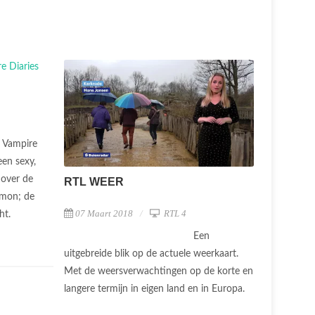
 Vampire
een sexy,
 over de
RTL WEER
amon; de
07 Maart 2018
RTL 4
cht.
Een
uitgebreide blik op de actuele weerkaart.
Met de weersverwachtingen op de korte en
langere termijn in eigen land en in Europa.