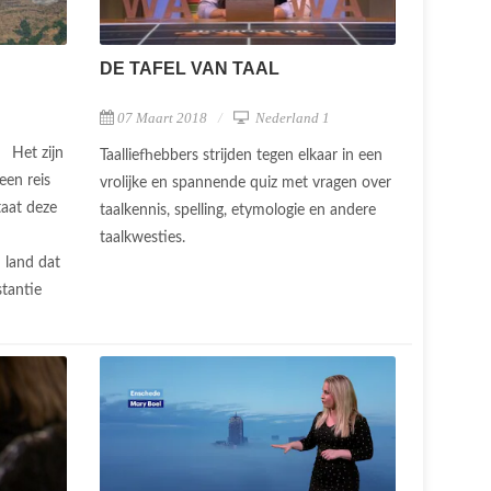
DE TAFEL VAN TAAL
1
07 Maart 2018
Nederland 1
Het zijn
Taalliefhebbers strijden tegen elkaar in een
een reis
vrolijke en spannende quiz met vragen over
taat deze
taalkennis, spelling, etymologie en andere
taalkwesties.
 land dat
stantie