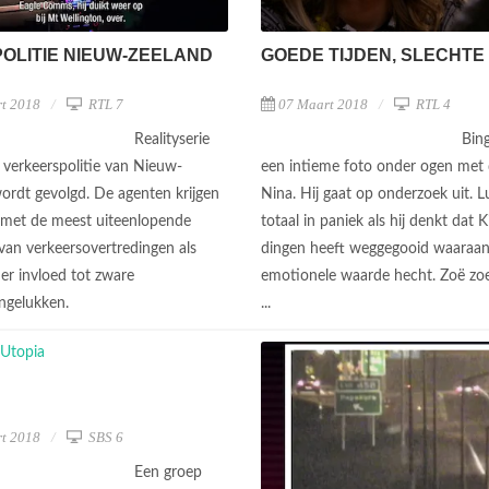
POLITIE NIEUW-ZEELAND
GOEDE TIJDEN, SLECHTE
t 2018
RTL 7
07 Maart 2018
RTL 4
Realityserie
Bing
 verkeerspolitie van Nieuw-
een intieme foto onder ogen met 
ordt gevolgd. De agenten krijgen
Nina. Hij gaat op onderzoek uit. L
met de meest uiteenlopende
totaal in paniek als hij denkt dat 
 van verkeersovertredingen als
dingen heeft weggegooid waaraan 
der invloed tot zware
emotionele waarde hecht. Zoë zoe
ngelukken.
...
t 2018
SBS 6
Een groep