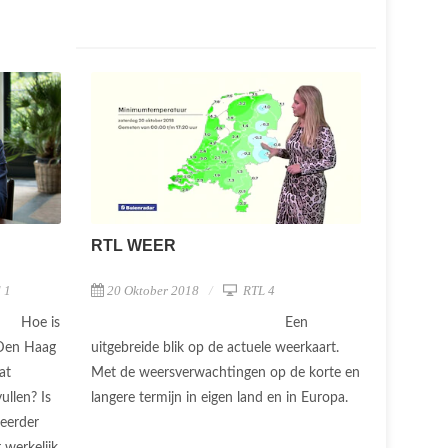
RTL WEER
 1
20 Oktober 2018
RTL 4
Hoe is
Een
 Den Haag
uitgebreide blik op de actuele weerkaart.
at
Met de weersverwachtingen op de korte en
ullen? Is
langere termijn in eigen land en in Europa.
 eerder
 werkelijk