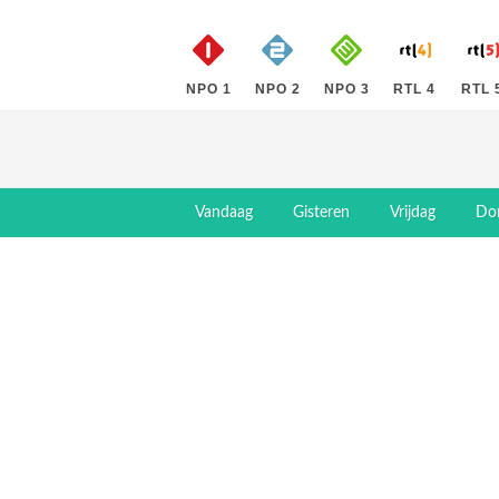
NPO 1
NPO 2
NPO 3
RTL 4
RTL 
Vandaag
Gisteren
Vrijdag
Do