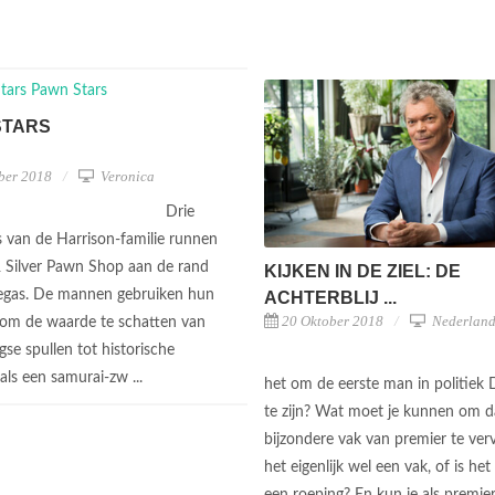
STARS
ber 2018
Veronica
Drie
s van de Harrison-familie runnen
 Silver Pawn Shop aan de rand
KIJKEN IN DE ZIEL: DE
egas. De mannen gebruiken hun
ACHTERBLIJ ...
20 Oktober 2018
Nederland
 om de waarde te schatten van
se spullen tot historische
als een samurai-zw ...
het om de eerste man in politiek
te zijn? Wat moet je kunnen om d
bijzondere vak van premier te verv
het eigenlijk wel een vak, of is het
een roeping? En kun je als premier