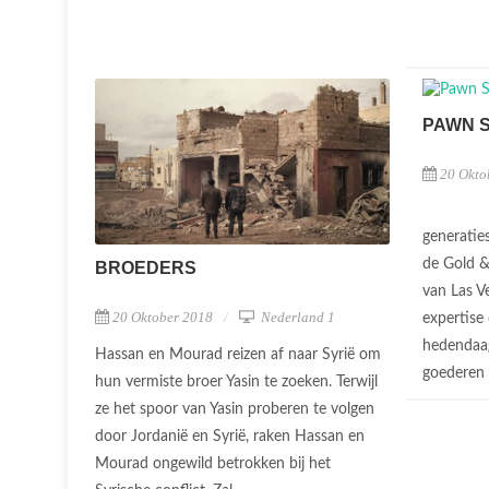
PAWN 
20 Okto
generatie
de Gold &
BROEDERS
van Las V
20 Oktober 2018
Nederland 1
expertise
hedendaag
Hassan en Mourad reizen af naar Syrië om
goederen 
hun vermiste broer Yasin te zoeken. Terwijl
ze het spoor van Yasin proberen te volgen
door Jordanië en Syrië, raken Hassan en
Mourad ongewild betrokken bij het