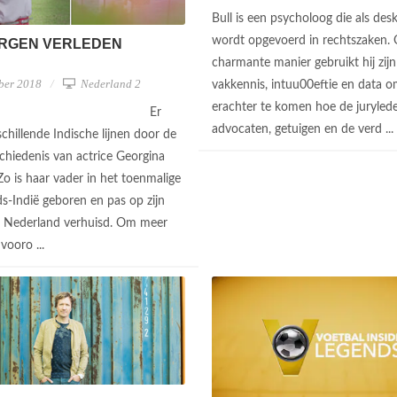
Bull is een psycholoog die als des
wordt opgevoerd in rechtszaken.
RGEN VERLEDEN
charmante manier gebruikt hij zijn
ber 2018
Nederland 2
vakkennis, intuu00eftie en data 
erachter te komen hoe de juryled
Er
advocaten, getuigen en de verd ...
chillende Indische lijnen door de
schiedenis van actrice Georgina
Zo is haar vader in het toenmalige
s-Indië geboren en pas op zijn
r Nederland verhuisd. Om meer
vooro ...