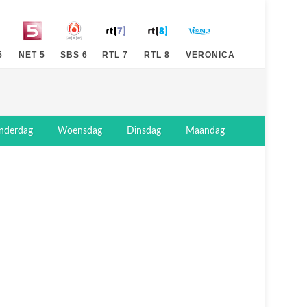
5
NET 5
SBS 6
RTL 7
RTL 8
VERONICA
nderdag
Woensdag
Dinsdag
Maandag