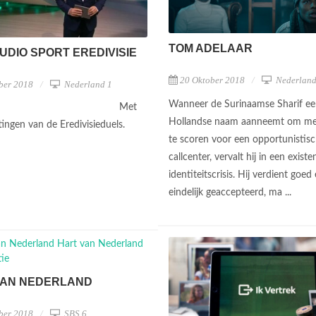
TOM ADELAAR
UDIO SPORT EREDIVISIE
20 Oktober 2018
Nederland
ber 2018
Nederland 1
Wanneer de Surinaamse Sharif ee
Met
Hollandse naam aanneemt om mee
ingen van de Eredivisieduels.
te scoren voor een opportunistis
callcenter, vervalt hij in een existe
identiteitscrisis. Hij verdient goe
eindelijk geaccepteerd, ma ...
VAN NEDERLAND
ber 2018
SBS 6