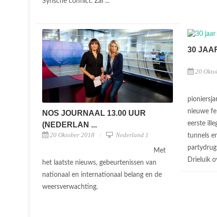
Syrische conflict. Zal ...
30 JAA
20 Okto
pioniersj
nieuwe fe
NOS JOURNAAL 13.00 UUR
eerste ill
(NEDERLAN ...
20 Oktober 2018
Nederland 1
tunnels e
partydrug 
Met
Drieluik ov
het laatste nieuws, gebeurtenissen van
nationaal en internationaal belang en de
weersverwachting.