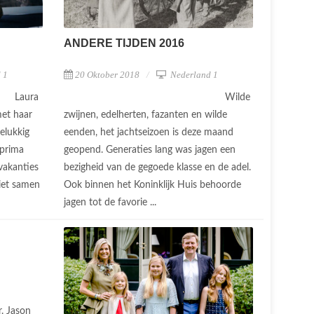
ANDERE TIJDEN 2016
 1
20 Oktober 2018
Nederland 1
Laura
Wilde
met haar
zwijnen, edelherten, fazanten en wilde
elukkig
eenden, het jachtseizoen is deze maand
 prima
geopend. Generaties lang was jagen een
vakanties
bezigheid van de gegoede klasse en de adel.
iet samen
Ook binnen het Koninklijk Huis behoorde
jagen tot de favorie ...
. Jason