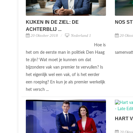
KIJKEN IN DE ZIEL: DE
NOS ST
ACHTERBLIJ ...
20 Oktober 2018
Nederland 1
20 Okto
Hoe is
het om de eerste man in politiek Den Haag
samenvatt
te zijn? Wat moet je kunnen om dat
bijzondere vak van premier te vervullen? Is
het eigenlijk wel een vak, of is het eerder
een roeping? En kun je als premier werkelijk
het versch ...
HART 
20 Okto