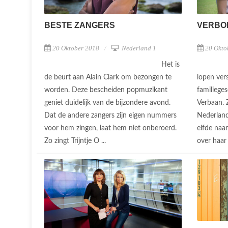
BESTE ZANGERS
VERBO
20 Oktober 2018
Nederland 1
20 Okto
Het is
de beurt aan Alain Clark om bezongen te
lopen vers
worden. Deze bescheiden popmuzikant
familiege
geniet duidelijk van de bijzondere avond.
Verbaan. 
Dat de andere zangers zijn eigen nummers
Nederland
voor hem zingen, laat hem niet onberoerd.
elfde naa
Zo zingt Trijntje O ...
over haar 