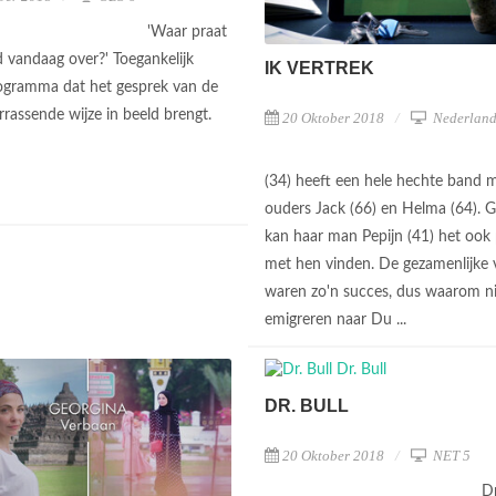
'Waar praat
 vandaag over?' Toegankelijk
IK VERTREK
ogramma dat het gesprek van de
rrassende wijze in beeld brengt.
20 Oktober 2018
Nederland
(34) heeft een hele hechte band 
ouders Jack (66) en Helma (64). G
kan haar man Pepijn (41) het ook
met hen vinden. De gezamenlijke 
waren zo'n succes, dus waarom n
emigreren naar Du ...
DR. BULL
20 Oktober 2018
NET 5
Dr