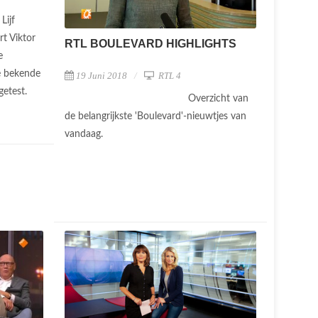
Lijf
t Viktor
RTL BOULEVARD HIGHLIGHTS
e
e bekende
19 Juni 2018
RTL 4
 getest.
Overzicht van
de belangrijkste 'Boulevard'-nieuwtjes van
vandaag.