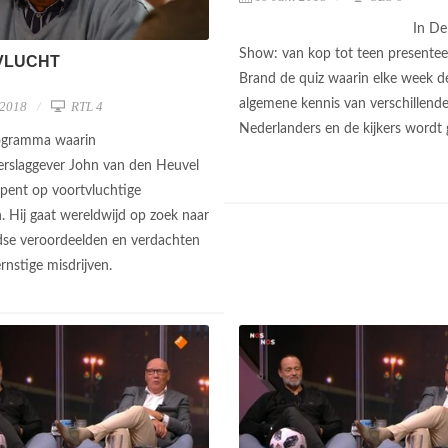
In De 
Show: van kop tot teen presenteer
VLUCHT
Brand de quiz waarin elke week d
algemene kennis van verschillend
 2018
RTL 4
Nederlanders en de kijkers wordt
rogramma waarin
rslaggever John van den Heuvel
opent op voortvluchtige
n. Hij gaat wereldwijd op zoek naar
se veroordeelden en verdachten
ernstige misdrijven.