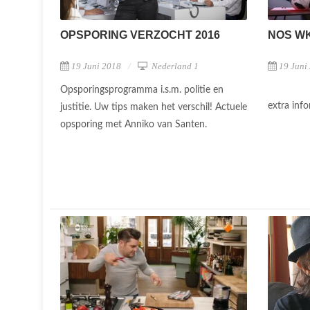
OPSPORING VERZOCHT 2016
NOS W
19 Juni 2018
Nederland 1
19 Juni
Opsporingsprogramma i.s.m. politie en
extra inf
justitie. Uw tips maken het verschil! Actuele
opsporing met Anniko van Santen.