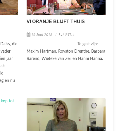
VI ORANJE BLIJFT THUIS
19 Juni 2018
RTL 4
Daisy, die
Te gast zijn:
 vader
Maxim Hartman, Royston Drenthe, Barbara
en jaar
Barend, Wieteke van Zeil en Hanni Hanna.
 als
id
eeg en nu