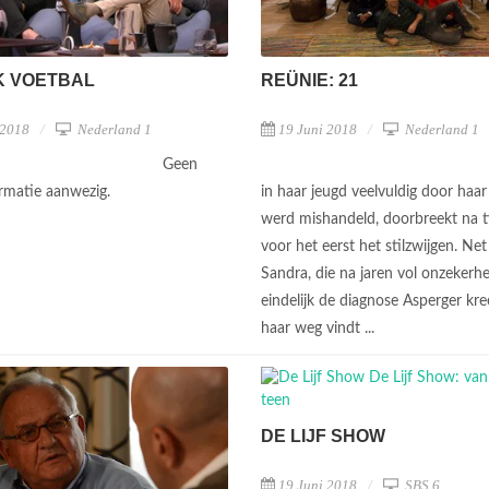
K VOETBAL
REÜNIE: 21
 2018
Nederland 1
19 Juni 2018
Nederland 1
Geen
ormatie aanwezig.
in haar jeugd veelvuldig door haar
werd mishandeld, doorbreekt na ti
voor het eerst het stilzwijgen. Net
Sandra, die na jaren vol onzekerhe
eindelijk de diagnose Asperger kr
haar weg vindt ...
DE LIJF SHOW
19 Juni 2018
SBS 6