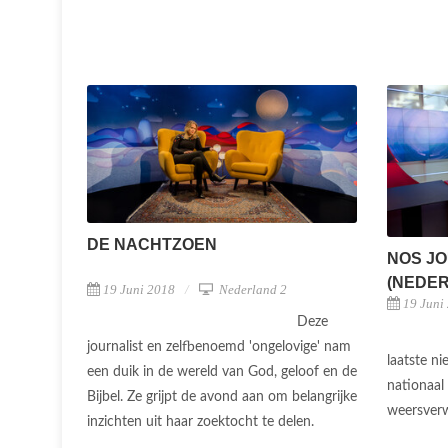
DE NACHTZOEN
NOS JO
(NEDERL
19 Juni 2018
Nederland 2
19 Juni
Deze
journalist en zelfbenoemd 'ongelovige' nam
laatste n
een duik in de wereld van God, geloof en de
nationaal
Bijbel. Ze grijpt de avond aan om belangrijke
weersver
inzichten uit haar zoektocht te delen.