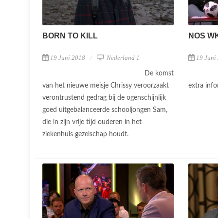
BORN TO KILL
NOS W
19 Juni 2018
Nederland 1
19 Juni
De komst
van het nieuwe meisje Chrissy veroorzaakt
extra inf
verontrustend gedrag bij de ogenschijnlijk
goed uitgebalanceerde schooljongen Sam,
die in zijn vrije tijd ouderen in het
ziekenhuis gezelschap houdt.