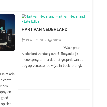
HART VAN NEDERLAND
19 Juni 2018
SBS 6
'Waar praat
Nederland vandaag over?' Toegankelijk
nieuwsprogramma dat het gesprek van de
dag op verrassende wijze in beeld brengt.
De relatie
 slechte
ek een
ophy en
t goed
 op zich