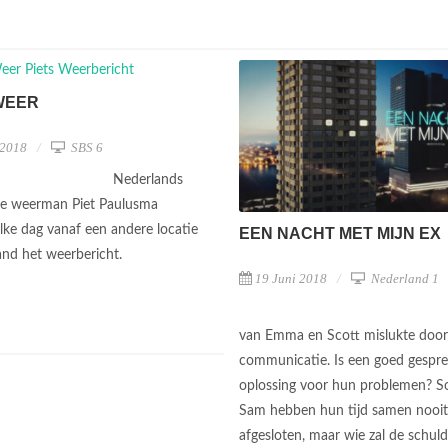
WEER
 2018
SBS 6
Nederlands
te weerman Piet Paulusma
elke dag vanaf een andere locatie
EEN NACHT MET MIJN EX
and het weerbericht.
19 Juni 2018
Nederland 1
van Emma en Scott mislukte door
communicatie. Is een goed gespr
oplossing voor hun problemen? S
Sam hebben hun tijd samen nooi
afgesloten, maar wie zal de schuld