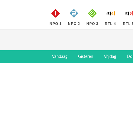
NPO 1
NPO 2
NPO 3
RTL 4
RTL 
Vandaag
Gisteren
Vrijdag
Do