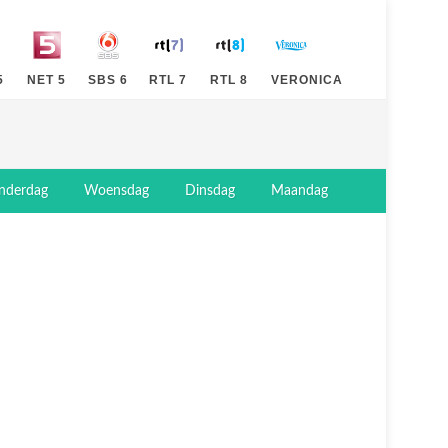
5
NET 5
SBS 6
RTL 7
RTL 8
VERONICA
nderdag
Woensdag
Dinsdag
Maandag