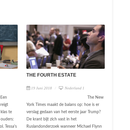
THE FOURTH ESTATE
19 Juni 2018
Nederland 1
Een
The New
reigt
York Times maakt de balans op: hoe is er
klas te
verslag gedaan van het eerste jaar Trump?
 ouders:
De krant bijt zich vast in het
l. Tessa's
Ruslandonderzoek wanneer Michael Flynn