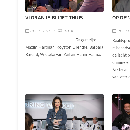
VI ORANJE BLIJFT THUIS
OP DE 
19 Juni 2018
RTL 4
19 Juni
Te gast zijn:
Realityp
Maxim Hartman, Royston Drenthe, Barbara
misdaadve
Barend, Wieteke van Zeil en Hanni Hanna.
de jacht 
criminele
Nederland
van zeer 