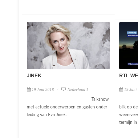
JINEK
RTL W
19 Juni 2018
Nederland 1
19 Juni
Talkshow
met actuele onderwerpen en gasten onder
blik op d
leiding van Eva Jinek.
weersverw
termijn in