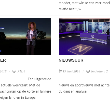
moeder, met wie ze een zeer moe
relatie heeft, w ...
NIEUWSUUR
EER
19 Juni 2018
Nederland 2
 2018
RTL 4
Een uitgebreide
nieuws en sportnieuws met achte
e actuele weerkaart. Met de
duiding en analyse.
achtingen op de korte en langere
 eigen land en in Europa.