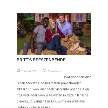
BRITT'S BEESTENBENDE
14 Maart 2020
Nederland 1
Wat voor een dier
is een zeekat? Hoe begroeten prairiehonden
elkaar? En welk dier heeft vierkante poep? Dit en
nog véél meer kom je te weten in deze hilarische
dierenquiz. Zanger Tim Douwsma en YouTuber
Défano Holwijn gaan s ...