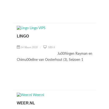
LINGO
14 Maart 2020
SBS 6
Ju00f6rgen Rayman en
Chimu00e8ne van Oosterhout (3), Seizoen 1
WEER.NL