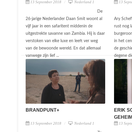
13 September 2018
Nederland 1
13 Sept
De
26-jarige Nederlander Daan Smit woont al
Ary Schef
vijf jaar in een safaritent middenin de
rust nog l
uitgestrekte savanne van Zambia. Hij is daar
burgeroor
verstoken van elke luxe en leeft ver weg
in het ce
van de bewoonde wereld. En dat allemaal
de geschi
vanwege zijn lief ...
degene die
BRANDPUNT+
ERIK S
GEHEIM 
13 September 2018
Nederland 1
13 Sept