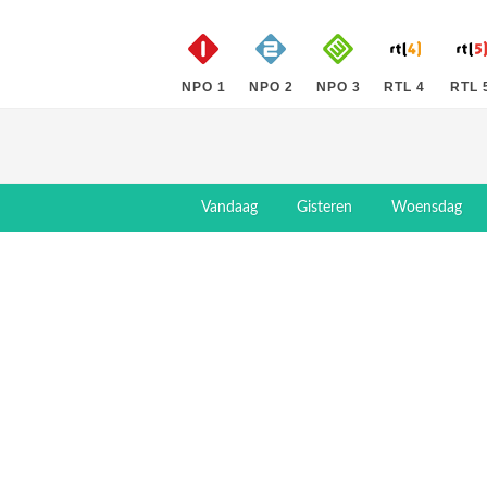
NPO 1
NPO 2
NPO 3
RTL 4
RTL 
Vandaag
Gisteren
Woensdag