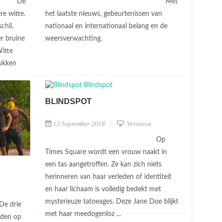
De
Met
re witte.
het laatste nieuws, gebeurtenissen van
chil,
nationaal en internationaal belang en de
r bruine
weersverwachting.
Witte
tukken
BLINDSPOT
13 September 2018
Veronica
Op
Times Square wordt een vrouw naakt in
een tas aangetroffen. Ze kan zich niets
herinneren van haar verleden of identiteit
en haar lichaam is volledig bedekt met
mysterieuze tatoeages. Deze Jane Doe blijkt
De drie
met haar meedogenloz ...
nden op