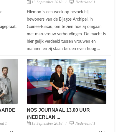
13 September 2018
Nederland 1
Filemon is een week op bezoek bij
de
bewoners van de Bijagos Archipel, in
Guinee-Bissau, om te zien hoe zij omgaan
agepraat,
met man-vrouw verhoudingen. De macht is
hier gelijk verdeeld tussen vrouwen en
mannen en zij staan beiden even hoog ...
AARDE
NOS JOURNAAL 13.00 UUR
(NEDERLAN ...
nd 1
13 September 2018
Nederland 1