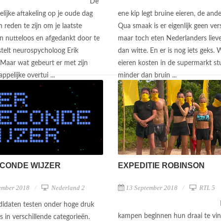
De
lijke aftakeling op je oude dag
ene kip legt bruine eieren, de ande
 reden te zijn om je laatste
Qua smaak is er eigenlijk geen vers
en nutteloos en afgedankt door te
maar toch eten Nederlanders lieve
stelt neurospycholoog Erik
dan witte. En er is nog iets geks. 
 Maar wat gebeurt er met zijn
eieren kosten in de supermarkt s
pelijke overtui ...
minder dan bruin ...
ECONDE WIJZER
EXPEDITIE ROBINSON
ember 2018
Nederland 2
13 September 2018
RTL 5
idaten testen onder hoge druk
kampen beginnen hun draai te vi
s in verschillende categorieën.