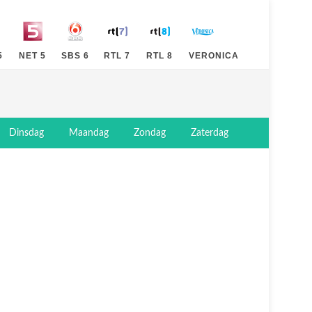
5
NET 5
SBS 6
RTL 7
RTL 8
VERONICA
Dinsdag
Maandag
Zondag
Zaterdag