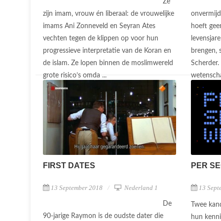
Ze
zijn imam, vrouw én liberaal: de vrouwelijke
onvermijde
imams Ani Zonneveld en Seyran Ates
hoeft geen
vechten tegen de klippen op voor hun
levensjar
progressieve interpretatie van de Koran en
brengen, 
de islam. Ze lopen binnen de moslimwereld
Scherder.
grote risico’s omda ...
wetenschap
FIRST DATES
PER S
13 September 2018
Nederland 1
13 Sept
De
Twee kand
90-jarige Raymon is de oudste dater die
hun kenni