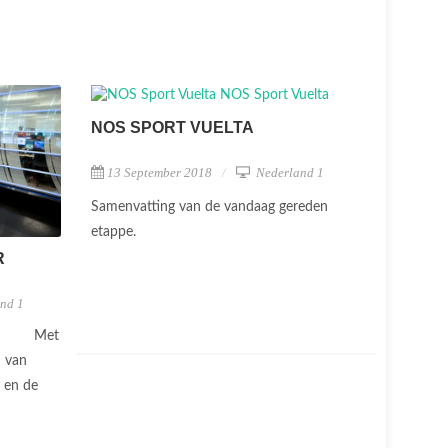
NOS SPORT VUELTA
13 September 2018
Nederland 1
Samenvatting van de vandaag gereden
etappe.
R
nd 1
Met
n van
g en de