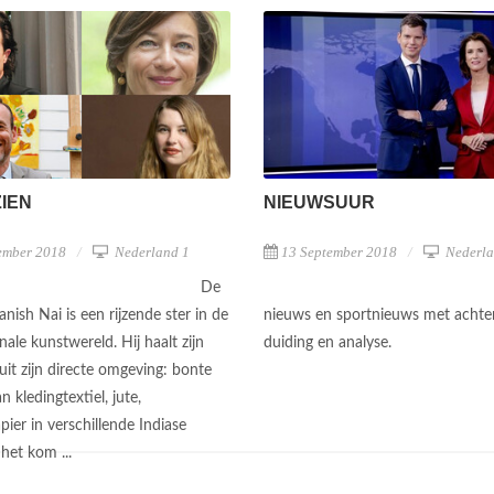
ZIEN
NIEUWSUUR
ember 2018
Nederland 1
13 September 2018
Nederla
De
nish Nai is een rijzende ster in de
nieuws en sportnieuws met achte
nale kunstwereld. Hij haalt zijn
duiding en analyse.
 uit zijn directe omgeving: bonte
n kledingtextiel, jute,
ier in verschillende Indiase
 het kom ...