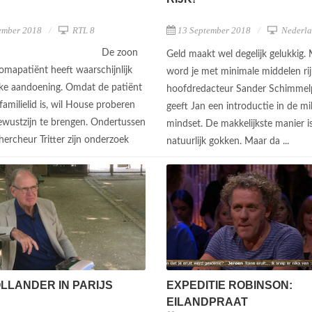
13 September 2018
Nederla
ember 2018
RTL 8
De zoon
Geld maakt wel degelijk gelukkig.
omapatiënt heeft waarschijnlijk
word je met minimale middelen ri
ijke aandoening. Omdat de patiënt
hoofdredacteur Sander Schimmel
familielid is, wil House proberen
geeft Jan een introductie in de mil
ewustzijn te brengen. Ondertussen
mindset. De makkelijkste manier i
hercheur Tritter zijn onderzoek
natuurlijk gokken. Maar da ...
LLANDER IN PARIJS
EXPEDITIE ROBINSON:
EILANDPRAAT