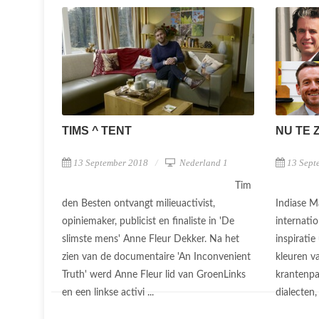
TIMS ^ TENT
NU TE 
13 September 2018
Nederland 1
13 Sept
Tim
den Besten ontvangt milieuactivist,
Indiase Ma
opiniemaker, publicist en finaliste in 'De
internatio
slimste mens' Anne Fleur Dekker. Na het
inspiratie
zien van de documentaire 'An Inconvenient
kleuren va
Truth' werd Anne Fleur lid van GroenLinks
krantenpap
en een linkse activi ...
dialecten,