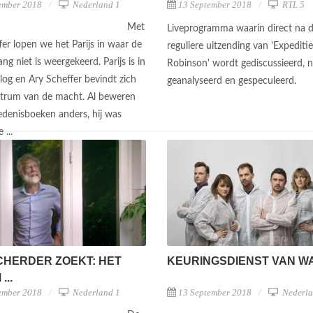
ember 2018
Nederland 1
13 September 2018
RTL 5
Met
Liveprogramma waarin direct na 
fer lopen we het Parijs in waar de
reguliere uitzending van 'Expeditie
ang niet is weergekeerd. Parijs is in
Robinson' wordt gediscussieerd, n
log en Ary Scheffer bevindt zich
geanalyseerd en gespeculeerd.
ntrum van de macht. Al beweren
edenisboeken anders, hij was
 ...
CHERDER ZOEKT: HET
KEURINGSDIENST VAN W
...
ember 2018
Nederland 1
13 September 2018
Nederla