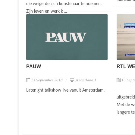
die weigerde zich kunstenaar te noemen.
Zijn leven en werk k ...
PAUW
RTL W
13 September 2018
Nederland 1
13 Sept
Latenight talkshow live vanuit Amsterdam.
uitgebreid
Met de we
langere te