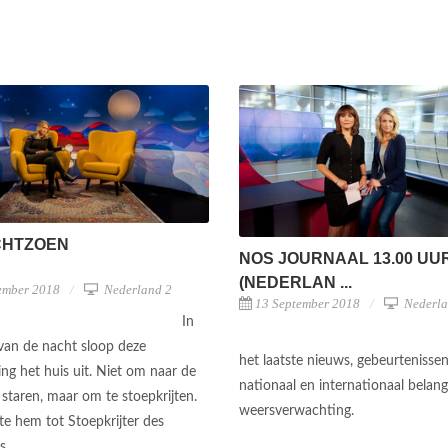
CHTZOEN
NOS JOURNAAL 13.00 UU
(NEDERLAN ...
ember 2018
Nederland 2
13 September 2018
Nederla
In
 van de nacht sloop deze
het laatste nieuws, gebeurtenisse
ing het huis uit. Niet om naar de
nationaal en internationaal belan
 staren, maar om te stoepkrijten.
weersverwachting.
e hem tot Stoepkrijter des
s.