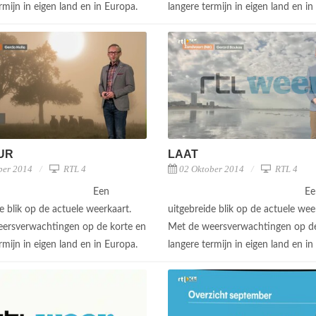
rmijn in eigen land en in Europa.
langere termijn in eigen land en i
UUR
LAAT
ber 2014
RTL 4
02 Oktober 2014
RTL 4
Een
Ee
e blik op de actuele weerkaart.
uitgebreide blik op de actuele wee
ersverwachtingen op de korte en
Met de weersverwachtingen op de
rmijn in eigen land en in Europa.
langere termijn in eigen land en i