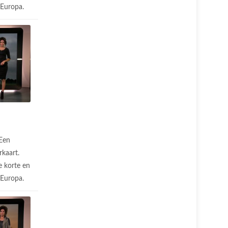
n Europa.
Een
rkaart.
 korte en
n Europa.