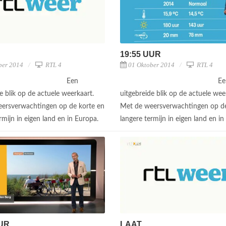
19:55 UUR
ber 2014
RTL 4
01 Oktober 2014
RTL 4
Een
Ee
e blik op de actuele weerkaart.
uitgebreide blik op de actuele wee
ersverwachtingen op de korte en
Met de weersverwachtingen op de
rmijn in eigen land en in Europa.
langere termijn in eigen land en i
UUR
LAAT