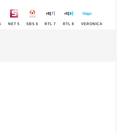
5
NET 5
SBS 6
RTL 7
RTL 8
VERONICA