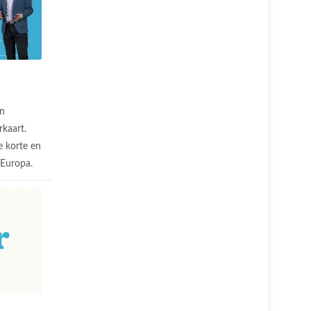
n
rkaart.
 korte en
n Europa.