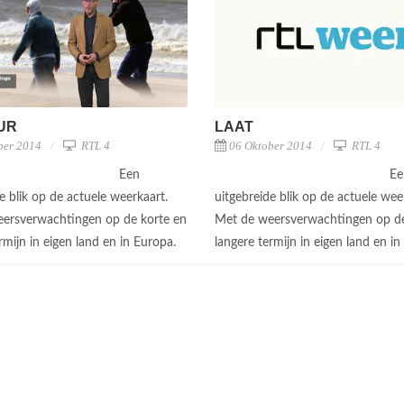
UUR
LAAT
ber 2014
RTL 4
06 Oktober 2014
RTL 4
Een
Ee
e blik op de actuele weerkaart.
uitgebreide blik op de actuele wee
ersverwachtingen op de korte en
Met de weersverwachtingen op de
rmijn in eigen land en in Europa.
langere termijn in eigen land en i