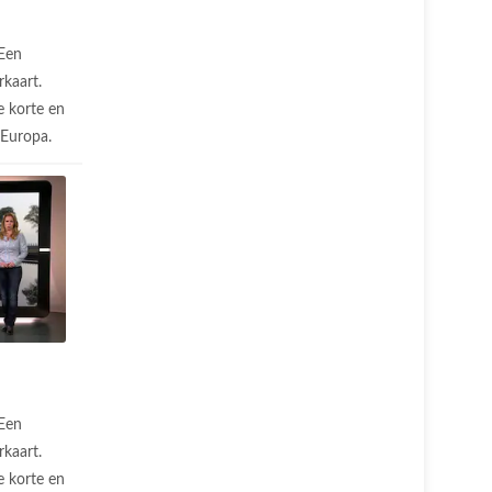
Een
rkaart.
 korte en
n Europa.
Een
rkaart.
 korte en