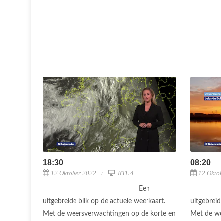
18:30
08:20
12 Oktober 2022
RTL 4
12 Okto
Een
uitgebreide blik op de actuele weerkaart.
uitgebreid
Met de weersverwachtingen op de korte en
Met de we