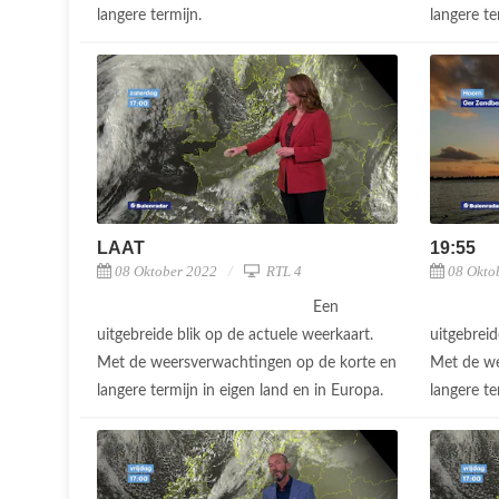
langere termijn.
langere te
LAAT
19:55
08 Oktober 2022
RTL 4
08 Okto
Een
uitgebreide blik op de actuele weerkaart.
uitgebreid
Met de weersverwachtingen op de korte en
Met de we
langere termijn in eigen land en in Europa.
langere te