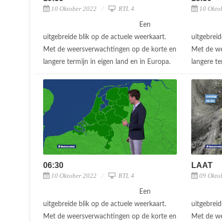
10 Oktober 2022
RTL 4
10 Okto
Een
uitgebreide blik op de actuele weerkaart.
uitgebreid
Met de weersverwachtingen op de korte en
Met de we
langere termijn in eigen land en in Europa.
langere te
06:30
LAAT
10 Oktober 2022
RTL 4
09 Okto
Een
uitgebreide blik op de actuele weerkaart.
uitgebreid
Met de weersverwachtingen op de korte en
Met de we