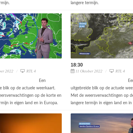
rmijn.
langere termijn.
18:30
ber 2022
RTL 4
11 Oktober 2022
RTL 4
Een
Ee
e blik op de actuele weerkaart.
uitgebreide blik op de actuele wee
ersverwachtingen op de korte en
Met de weersverwachtingen op de
rmijn in eigen land en in Europa.
langere termijn in eigen land en i