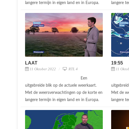
langere termijn in eigen land en in Europa.
langere te
LAAT
19:55
11 Oktober 2022
RTL 4
11 Okto
Een
uitgebreide blik op de actuele weerkaart.
uitgebreid
Met de weersverwachtingen op de korte en
Met de we
langere termijn in eigen land en in Europa.
langere te