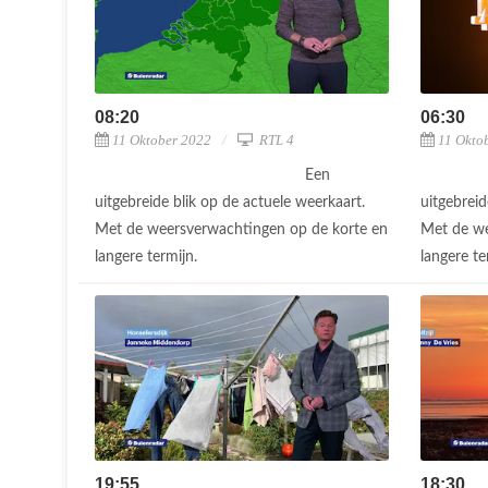
08:20
06:30
11 Oktober 2022
RTL 4
11 Okto
Een
uitgebreide blik op de actuele weerkaart.
uitgebreid
Met de weersverwachtingen op de korte en
Met de we
langere termijn.
langere te
19:55
18:30