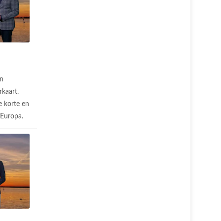
n
rkaart.
 korte en
n Europa.