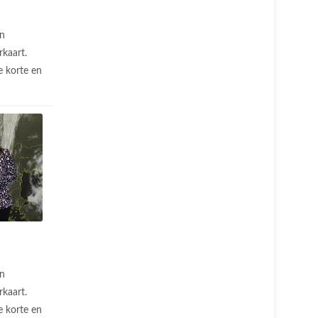
n
rkaart.
 korte en
n
rkaart.
 korte en