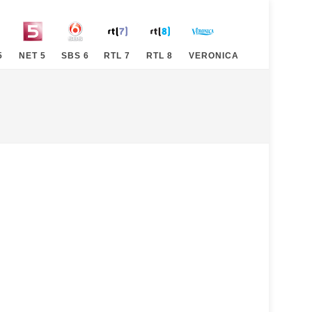
5
NET 5
SBS 6
RTL 7
RTL 8
VERONICA