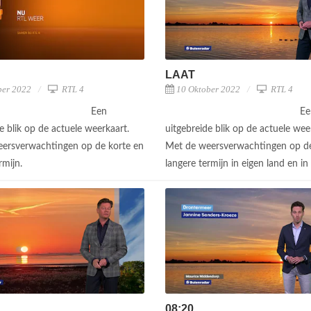
LAAT
ber 2022
RTL 4
10 Oktober 2022
RTL 4
Een
Ee
e blik op de actuele weerkaart.
uitgebreide blik op de actuele wee
ersverwachtingen op de korte en
Met de weersverwachtingen op de
rmijn.
langere termijn in eigen land en i
08:20