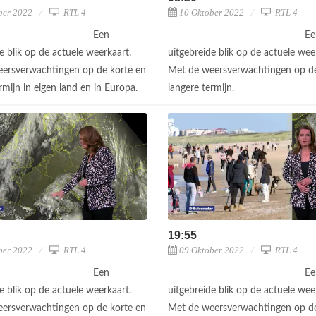
ber 2022
RTL 4
10 Oktober 2022
RTL 4
Een
Ee
e blik op de actuele weerkaart.
uitgebreide blik op de actuele wee
ersverwachtingen op de korte en
Met de weersverwachtingen op de
rmijn in eigen land en in Europa.
langere termijn.
19:55
ber 2022
RTL 4
09 Oktober 2022
RTL 4
Een
Ee
e blik op de actuele weerkaart.
uitgebreide blik op de actuele wee
ersverwachtingen op de korte en
Met de weersverwachtingen op de