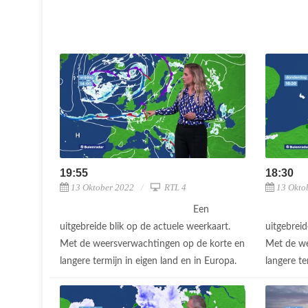
19:55
18:30
13 Oktober 2022
RTL 4
13 Okto
Een
uitgebreide blik op de actuele weerkaart.
uitgebreid
Met de weersverwachtingen op de korte en
Met de we
langere termijn in eigen land en in Europa.
langere te