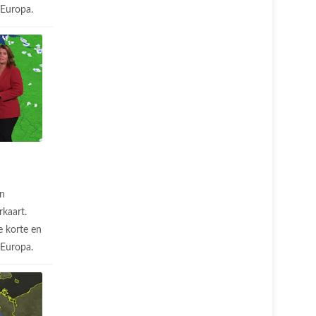
n Europa.
n
rkaart.
 korte en
n Europa.