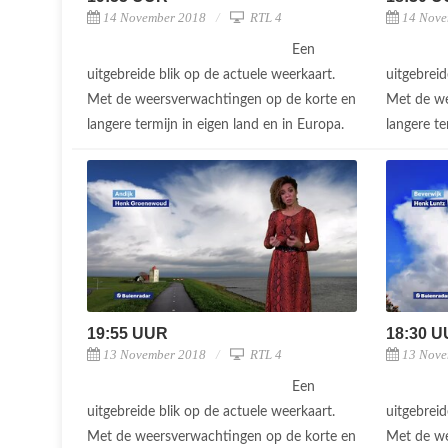
14 November 2018
RTL 4
14 Nove
Een
uitgebreide blik op de actuele weerkaart.
uitgebreid
Met de weersverwachtingen op de korte en
Met de we
langere termijn in eigen land en in Europa.
langere te
19:55 UUR
18:30 
13 November 2018
RTL 4
13 Nove
Een
uitgebreide blik op de actuele weerkaart.
uitgebreid
Met de weersverwachtingen op de korte en
Met de we