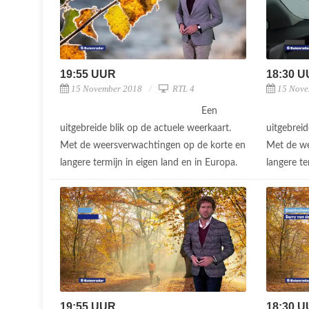
19:55 UUR
18:30 
15 November 2018
RTL 4
15 Nove
Een
uitgebreide blik op de actuele weerkaart.
uitgebreid
Met de weersverwachtingen op de korte en
Met de we
langere termijn in eigen land en in Europa.
langere te
19:55 UUR
18:30 