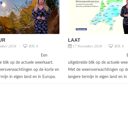
UUR
LAAT
mber 2018
RTL 4
17 November 2018
RTL 4
Een
e blik op de actuele weerkaart.
uitgebreide blik op de actuele wee
ersverwachtingen op de korte en
Met de weersverwachtingen op de
rmijn in eigen land en in Europa.
langere termijn in eigen land en i