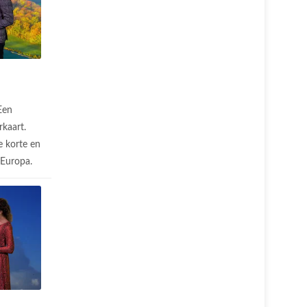
Een
rkaart.
 korte en
n Europa.