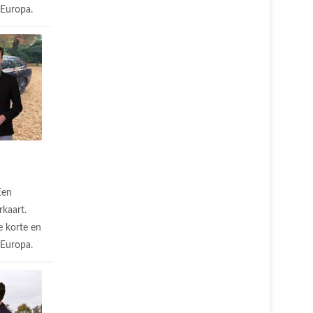
n Europa.
Een
rkaart.
 korte en
n Europa.