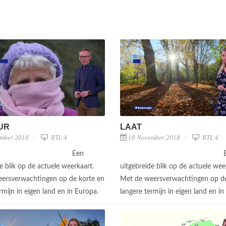
UUR
LAAT
mber 2018
RTL 4
18 November 2018
RTL 4
Een
e blik op de actuele weerkaart.
uitgebreide blik op de actuele wee
ersverwachtingen op de korte en
Met de weersverwachtingen op de
rmijn in eigen land en in Europa.
langere termijn in eigen land en i