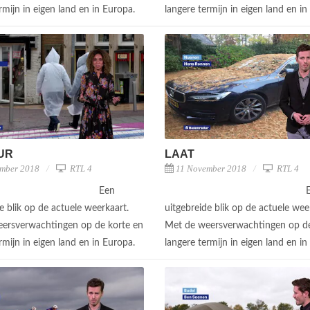
rmijn in eigen land en in Europa.
langere termijn in eigen land en i
UUR
LAAT
mber 2018
RTL 4
11 November 2018
RTL 4
Een
e blik op de actuele weerkaart.
uitgebreide blik op de actuele wee
ersverwachtingen op de korte en
Met de weersverwachtingen op de
rmijn in eigen land en in Europa.
langere termijn in eigen land en i