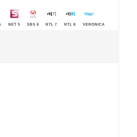
5
NET 5
SBS 6
RTL 7
RTL 8
VERONICA