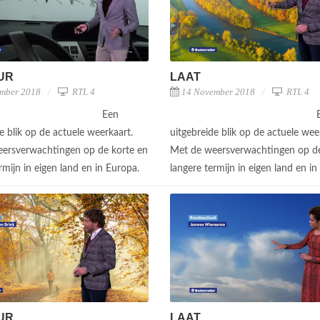
UUR
LAAT
mber 2018
RTL 4
14 November 2018
RTL 4
Een
e blik op de actuele weerkaart.
uitgebreide blik op de actuele wee
ersverwachtingen op de korte en
Met de weersverwachtingen op de
rmijn in eigen land en in Europa.
langere termijn in eigen land en i
UUR
LAAT