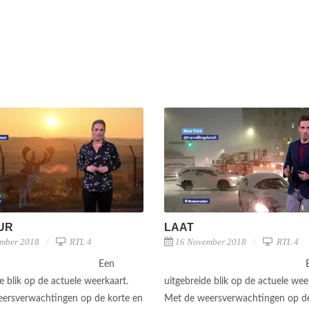
UUR
LAAT
mber 2018
RTL 4
16 November 2018
RTL 4
Een
e blik op de actuele weerkaart.
uitgebreide blik op de actuele wee
ersverwachtingen op de korte en
Met de weersverwachtingen op de