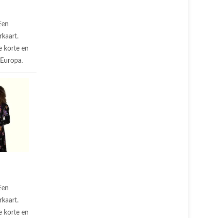
Een
rkaart.
 korte en
n Europa.
Een
rkaart.
 korte en