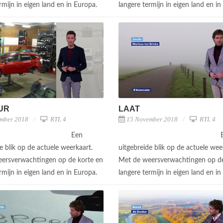
rmijn in eigen land en in Europa.
langere termijn in eigen land en i
UUR
LAAT
mber 2018
RTL 4
15 November 2018
RTL 4
Een
e blik op de actuele weerkaart.
uitgebreide blik op de actuele wee
ersverwachtingen op de korte en
Met de weersverwachtingen op de
rmijn in eigen land en in Europa.
langere termijn in eigen land en i