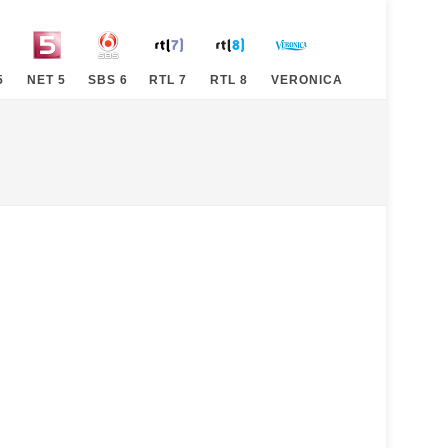
5
NET 5
SBS 6
RTL 7
RTL 8
VERONICA