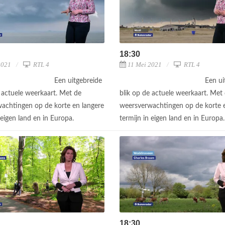
18:30
2021
RTL 4
11 Mei 2021
RTL 4
Een uitgebreide
Een ui
e actuele weerkaart. Met de
blik op de actuele weerkaart. Met
achtingen op de korte en langere
weersverwachtingen op de korte e
 eigen land en in Europa.
termijn in eigen land en in Europa
18:30