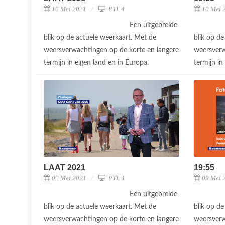
10 Mei 2021
RTL 4
10 Mei 
Een uitgebreide
blik op de actuele weerkaart. Met de
blik op d
weersverwachtingen op de korte en langere
weersverw
termijn in eigen land en in Europa.
termijn in
LAAT 2021
19:55
09 Mei 2021
RTL 4
09 Mei 
Een uitgebreide
blik op de actuele weerkaart. Met de
blik op d
weersverwachtingen op de korte en langere
weersverw