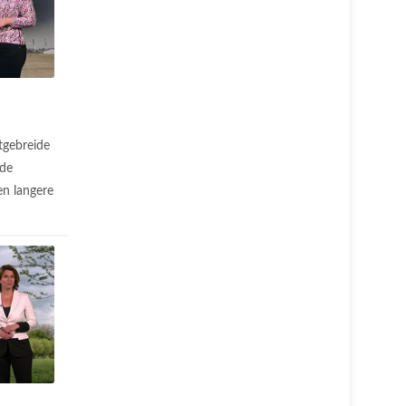
tgebreide
 de
n langere
.