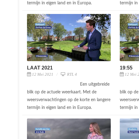
termijn in eigen land en in Europa.
termijn in
LAAT 2021
19:55
12 Mei 2021
RTL 4
12 Mei 
Een uitgebreide
blik op de actuele weerkaart. Met de
blik op d
weersverwachtingen op de korte en langere
weersverw
termijn in eigen land en in Europa.
termijn in