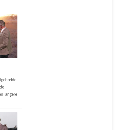
.
tgebreide
 de
n langere
.