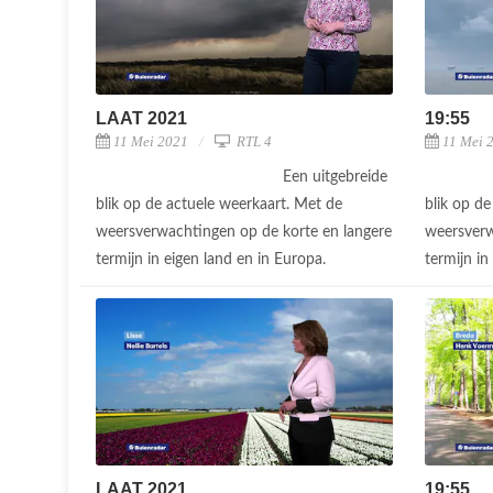
LAAT 2021
19:55
11 Mei 2021
RTL 4
11 Mei 
Een uitgebreide
blik op de actuele weerkaart. Met de
blik op d
weersverwachtingen op de korte en langere
weersverw
termijn in eigen land en in Europa.
termijn in
LAAT 2021
19:55