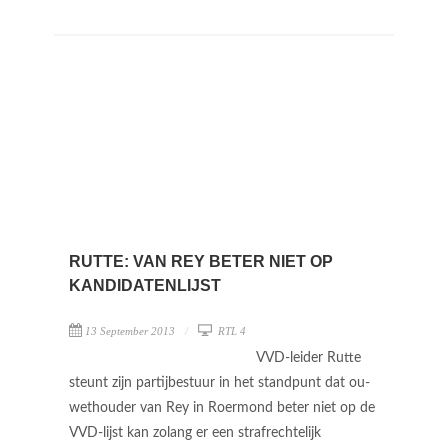
RUTTE: VAN REY BETER NIET OP
KANDIDATENLIJST
13 September 2013
RTL 4
VVD-leider Rutte
steunt zijn partijbestuur in het standpunt dat ou-
wethouder van Rey in Roermond beter niet op de
VVD-lijst kan zolang er een strafrechtelijk
onderzoek naar hem wordt gedaan.