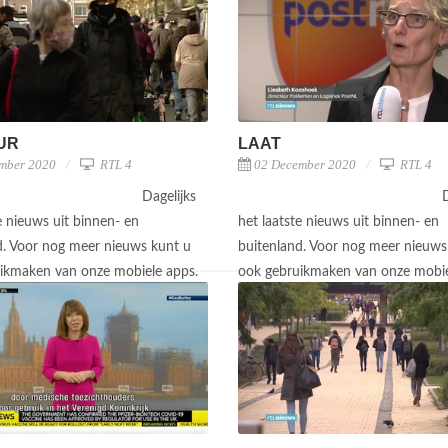
UUR
LAAT
mber 2020
RTL 4
02 December 2020
RTL 4
Dagelijks
D
e nieuws uit binnen- en
het laatste nieuws uit binnen- en
d. Voor nog meer nieuws kunt u
buitenland. Voor nog meer nieuws
ikmaken van onze mobiele apps.
ook gebruikmaken van onze mobie