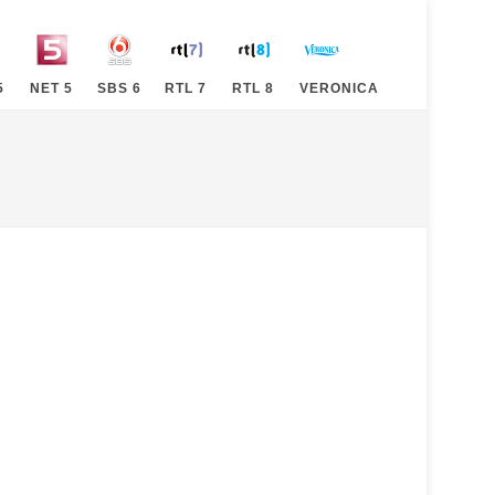
5
NET 5
SBS 6
RTL 7
RTL 8
VERONICA