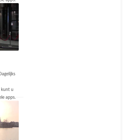
le apps.
Dagelijks
 kunt u
le apps.