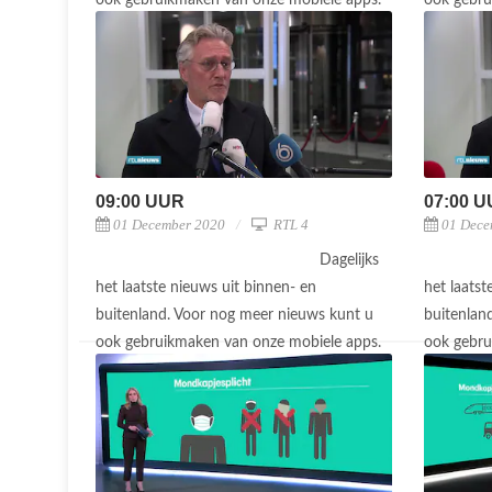
ook gebruikmaken van onze mobiele apps.
ook gebru
09:00 UUR
07:00 
01 December 2020
RTL 4
01 Dece
Dagelijks
het laatste nieuws uit binnen- en
het laatst
buitenland. Voor nog meer nieuws kunt u
buitenlan
ook gebruikmaken van onze mobiele apps.
ook gebru