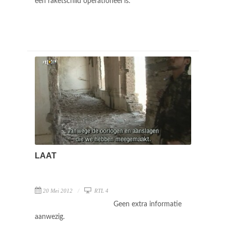
een raketschild operationeel is.
LAAT
20 Mei 2012
RTL 4
Geen extra informatie
aanwezig.