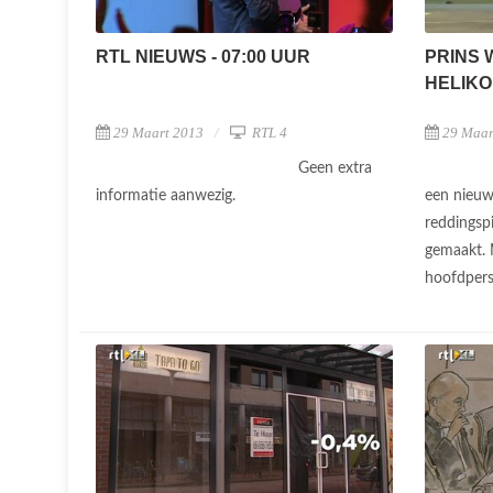
RTL NIEUWS - 07:00 UUR
PRINS 
HELIKO
29 Maart 2013
RTL 4
29 Maar
Geen extra
informatie aanwezig.
een nieuwe
reddingsp
gemaakt. 
hoofdpers