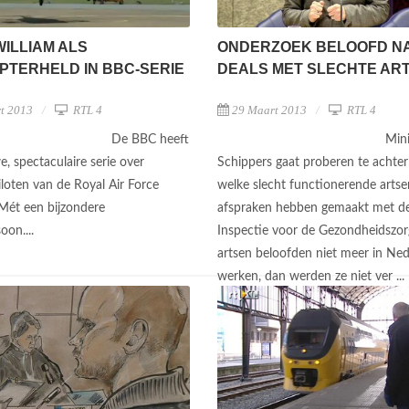
WILLIAM ALS
ONDERZOEK BELOOFD N
PTERHELD IN BBC-SERIE
DEALS MET SLECHTE AR
t 2013
RTL 4
29 Maart 2013
RTL 4
De BBC heeft
Mini
, spectaculaire serie over
Schippers gaat proberen te achte
iloten van de Royal Air Force
welke slecht functionerende artse
Mét een bijzondere
afspraken hebben gemaakt met d
oon....
Inspectie voor de Gezondheidszorg
artsen beloofden niet meer in Ned
werken, dan werden ze niet ver ...