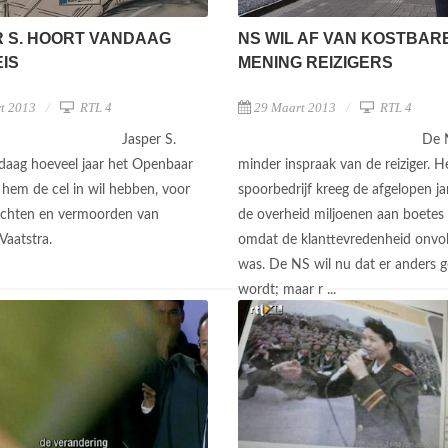
 S. HOORT VANDAAG
NS WIL AF VAN KOSTBAR
IS
MENING REIZIGERS
t 2013
RTL 4
29 Maart 2013
RTL 4
Jasper S.
De 
daag hoeveel jaar het Openbaar
minder inspraak van de reiziger. H
 hem de cel in wil hebben, voor
spoorbedrijf kreeg de afgelopen ja
achten en vermoorden van
de overheid miljoenen aan boetes
Vaatstra.
omdat de klanttevredenheid onvo
was. De NS wil nu dat er anders 
wordt; maar r ...