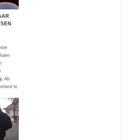
AAR
TSEN
ster
rhalen
n
e
. Als
erland te