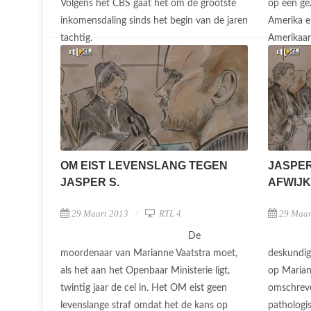
Volgens het CBS gaat het om de grootste
op een gez
inkomensdaling sinds het begin van de jaren
Amerika e
tachtig.
Amerikaa
OM EIST LEVENSLANG TEGEN
JASPER
JASPER S.
AFWIJ
29 Maart 2013
RTL 4
29 Maar
De
moordenaar van Marianne Vaatstra moet,
deskundi
als het aan het Openbaar Ministerie ligt,
op Marian
twintig jaar de cel in. Het OM eist geen
omschreve
levenslange straf omdat het de kans op
pathologi