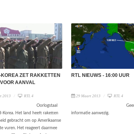
-KOREA ZET RAKKETTEN
RTL NIEUWS - 16:00 UUR
 VOOR AANVAL
t 2013
RTL 4
29 Maart 2013
RTL 4
Oorlogstaal
Gee
-Korea. Het land heeft raketten
informatie aanwezig.
heid gebracht om op Amerikaanse
 te vuren. Het reageert daarmee