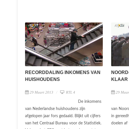
RECORDDALING INKOMENS VAN
NOORD
HUISHOUDENS
KLAAR
29 Maart 2013
RTL 4
29 Maar
De inkomens
van Nederlandse huishoudens zijn
van Noord
afgelopen jaar fors gedaald. Blijkt uit cijfers
in gereed
van het Centraal Bureau voor de Statistiek.
doelen af