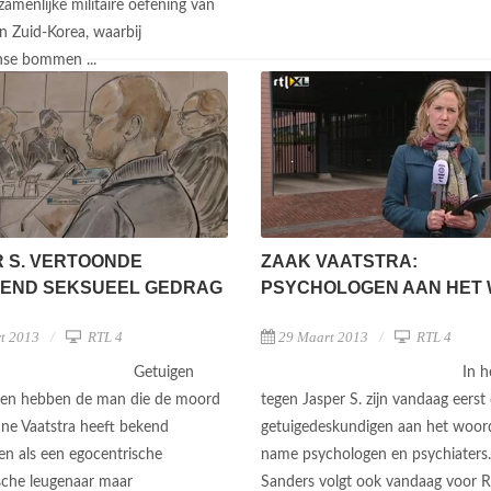
amenlijke militaire oefening van
n Zuid-Korea, waarbij
nse bommen ...
 S. VERTOONDE
ZAAK VAATSTRA:
KEND SEKSUEEL GEDRAG
PSYCHOLOGEN AAN HET
t 2013
RTL 4
29 Maart 2013
RTL 4
Getuigen
In h
gen hebben de man die de moord
tegen Jasper S. zijn vandaag eerst
ne Vaatstra heeft bekend
getuigedeskundigen aan het woor
n als een egocentrische
name psychologen en psychiaters. 
sche leugenaar maar
Sanders volgt ook vandaag voor 