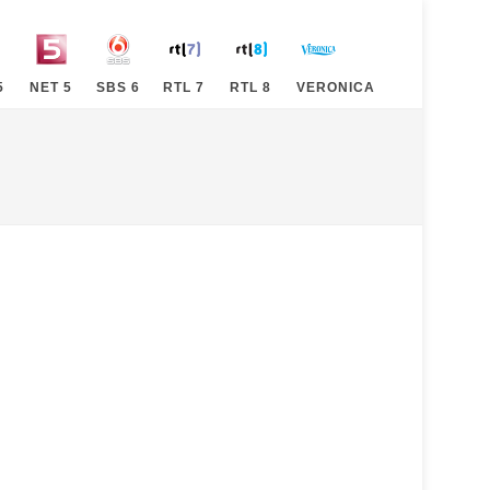
5
NET 5
SBS 6
RTL 7
RTL 8
VERONICA