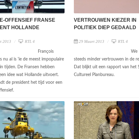
E-OFFENSIEF FRANSE
VERTROUWEN KIEZER IN
DENT HOLLANDE
POLITIEK DIEP GEDAALD
t 2013
RTL 4
29 Maart 2013
RTL 4
François
We 
s nu al is 'ie de meest impopulaire
steeds minder vertrouwen in de re
 in tijden. De Fransen hebben
Dat blijkt uit een rapport van het 
geen idee wat Hollande uitvoert.
Cultureel Planbureau.
dt de president het tijd voor een
fensief.