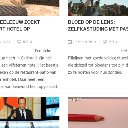
ZEELEEUW ZOEKT
BLOED OP DE LENS:
RT HOTEL OP
ZELFKASTIJDING MET PA
t 2013
RTL 4
29 Maart 2013
RTL 4
Een zieke
Het 
p heeft in Californië zijn heil
Filipijnen met goede vrijdag ritue
 een vijfsterren hotel. Het beestje
die zichzelf tot bloedens toe pijn
ieken op de restaurant-patio van
zo te boeten voor hun zonden.
errenhotel. Daar heeft een
er van Seaworld hem opgehaald.
..