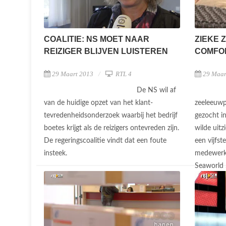
COALITIE: NS MOET NAAR
ZIEKE 
REIZIGER BLIJVEN LUISTEREN
COMFO
29 Maart 2013
RTL 4
29 Maar
De NS wil af
van de huidige opzet van het klant-
zeeleeuwpu
tevredenheidsonderzoek waarbij het bedrijf
gezocht in
boetes krijgt als de reizigers ontevreden zijn.
wilde uitz
De regeringscoalitie vindt dat een foute
een vijfst
insteek.
medewerk
Seaworld .