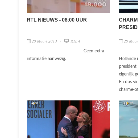
RTL NIEUWS - 08:00 UUR
CHARM
PRESI
29 Maart 2013
RTL 4
29 Maar
Geen extra
informatie aanwezig.
Hollande i
president
eigenlijk 
En dus vin
charme-of