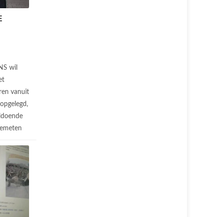
E
NS wil
et
ren vanuit
 opgelegd,
ldoende
gemeten