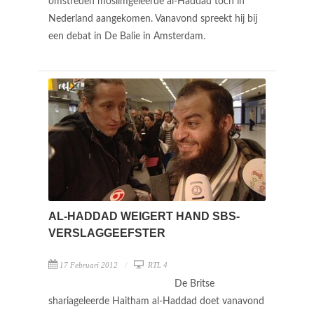
omstreden moslimgeleerde al-Haddad toch in
Nederland aangekomen. Vanavond spreekt hij bij
een debat in De Balie in Amsterdam.
AL-HADDAD WEIGERT HAND SBS-
VERSLAGGEEFSTER
17 Februari 2012
RTL 4
De Britse
shariageleerde Haitham al-Haddad doet vanavond