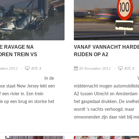
E RAVAGE NA
VANAF VANNACHT HARD
REN TREIN VS
RIJDEN OP A2
mber 2012
RTL 4
30 November 2012
RTL 4
In de
se staat New Jersey lekt een
middernacht mogen automobilist
f een rivier in. Een trein
A2 tussen Utrecht en Amsterdam 
e op een brug en stortte het
het gaspedaal drukken. De snelhei
wordt 's nachts verhoogd, maar
omwonenden zijn daar niet blij m