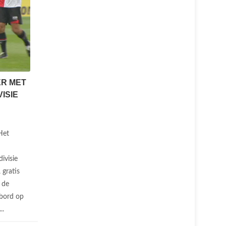
ER MET
ISIE
Het
ivisie
 gratis
 de
 bord op
..