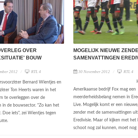
OVERLEG OVER
MOGELIJK NIEUWE ZEND
KSITUATIE' BOUW
SAMENVATTINGEN EREDIV
mber 2012
RTL 4
30 November 2012
RTL 4
svoorzitter Bernard Wientjes en
Amerikaanse bedrijf Fox mag een
itter Ton Heerts waren in het
meerderheidsbelang nemen in Ered
om te overleggen over de
Live. Mogelijk komt er een nieuwe,
 in de bouwsector. "Zo kan het
zender met de samenvattingen uit
r. Doe iets", zei Wientjes tegen
Eredivisie. Maar of kijken met het
utte.
schoot nog zal kunnen, moet nog .