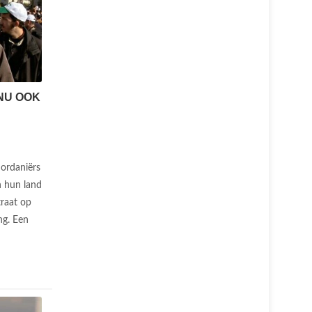
NU OOK
Jordaniërs
n hun land
traat op
ng. Een