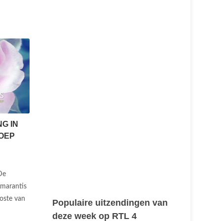
G IN
OEP
De
Amarantis
koste van
Populaire uitzendingen van
deze week op RTL 4