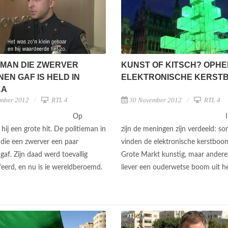
EMAN DIE ZWERVER
KUNST OF KITSCH? OPHE
EN GAF IS HELD IN
ELEKTRONISCHE KERST
KA
mber 2012
RTL 4
30 November 2012
RTL 4
Op
s hij een grote hit. De politieman in
zijn de meningen zijn verdeeld: s
die een zwerver een paar
vinden de elektronische kerstboo
af. Zijn daad werd toevallig
Grote Markt kunstig, maar andere
feerd, en nu is ie wereldberoemd.
liever een ouderwetse boom uit h