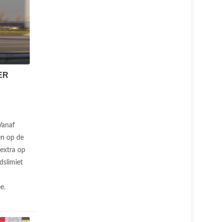
ER
Vanaf
en op de
extra op
dslimiet
ee.