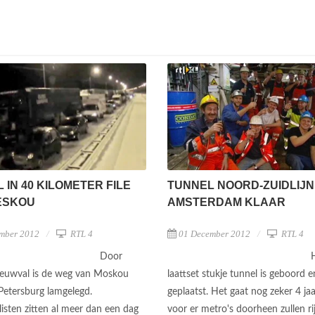
 IN 40 KILOMETER FILE
TUNNEL NOORD-ZUIDLIJN
ESKOU
AMSTERDAM KLAAR
mber 2012
RTL 4
01 December 2012
RTL 4
Door
euwval is de weg van Moskou
laattset stukje tunnel is geboord e
 Petersburg lamgelegd.
geplaatst. Het gaat nog zeker 4 ja
isten zitten al meer dan een dag
voor er metro's doorheen zullen r