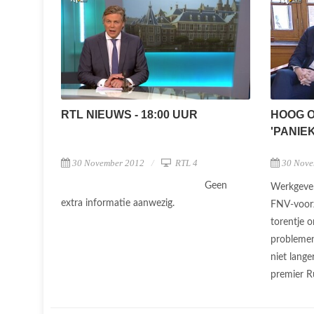
RTL NIEUWS - 18:00 UUR
HOOG 
'PANIE
30 November 2012
RTL 4
30 Nove
Geen
Werkgever
extra informatie aanwezig.
FNV-voorz
torentje 
problemen
niet lange
premier R