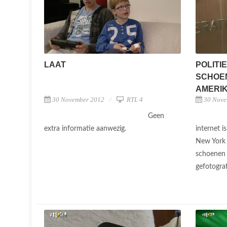
LAAT
POLITI
SCHOEN
AMERI
30 November 2012
RTL 4
30 Nove
Geen
extra informatie aanwezig.
internet i
New York 
schoenen g
gefotogra