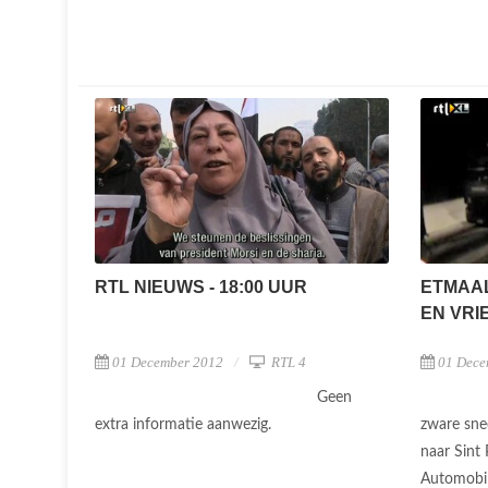
RTL NIEUWS - 18:00 UUR
ETMAAL
EN VRI
01 December 2012
RTL 4
01 Dece
Geen
extra informatie aanwezig.
zware sne
naar Sint
Automobil