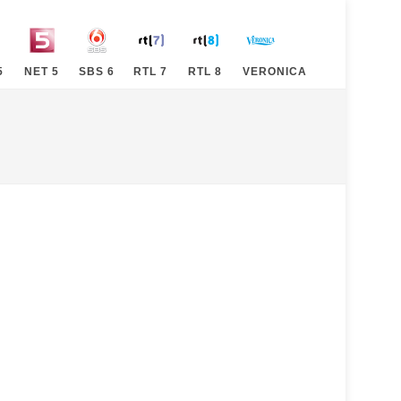
5
NET 5
SBS 6
RTL 7
RTL 8
VERONICA