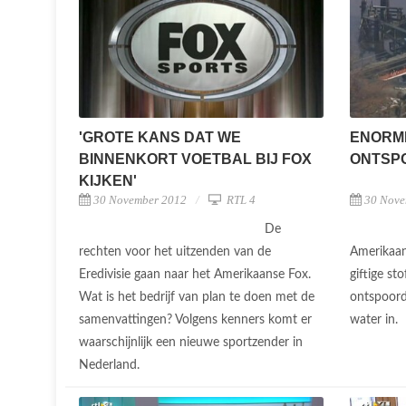
'GROTE KANS DAT WE
ENORM
BINNENKORT VOETBAL BIJ FOX
ONTSPO
KIJKEN'
30 November 2012
RTL 4
30 Nove
De
rechten voor het uitzenden van de
Amerikaan
Eredivisie gaan naar het Amerikaanse Fox.
giftige sto
Wat is het bedrijf van plan te doen met de
ontspoord
samenvattingen? Volgens kenners komt er
water in.
waarschijnlijk een nieuwe sportzender in
Nederland.