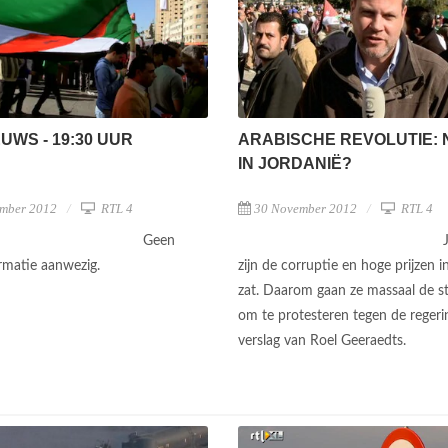
EUWS - 19:30 UUR
ARABISCHE REVOLUTIE: 
IN JORDANIË?
mber 2012
RTL 4
30 November 2012
RTL 4
Geen
ormatie aanwezig.
zijn de corruptie en hoge prijzen i
zat. Daarom gaan ze massaal de s
om te protesteren tegen de regeri
verslag van Roel Geeraedts.